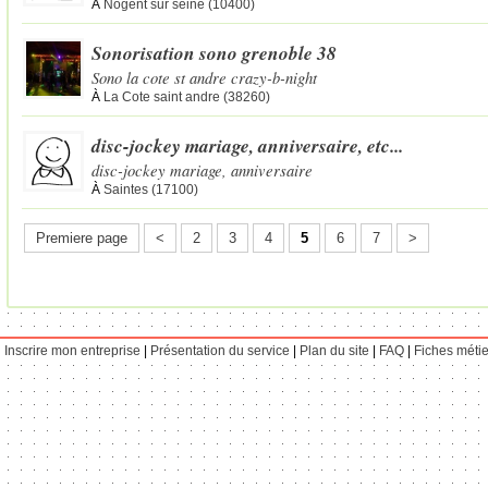
À
Nogent sur seine (10400)
Sonorisation sono grenoble 38
Sono la cote st andre crazy-b-night
À
La Cote saint andre (38260)
disc-jockey mariage, anniversaire, etc...
disc-jockey mariage, anniversaire
À
Saintes (17100)
Premiere page
<
2
3
4
5
6
7
>
Inscrire mon entreprise
|
Présentation du service
|
Plan du site
|
FAQ
|
Fiches métie