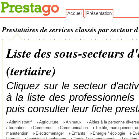
Accueil
Présentation
Prestataires de services classés par secteur d
Liste des sous-secteurs d'
(tertiaire)
Cliquez sur le secteur d'acti
à la liste des professionnel
puis consulter leur fiche prest
Administratif
Agriculture
Animaux
Aides à la personne divers
/ formation
Commerce
Communication
Textile, maroquinerie, c
manutention
Eléctroménager
Enfants
Energie / écologie
Evé
Internet
Ingénierie / recherche
Jardin / environnement
Location