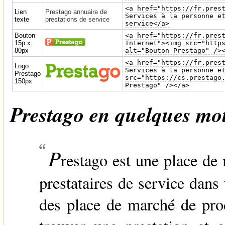
<a href="https://fr.pres
Lien
Prestago annuaire de
Services à la personne e
texte
prestations de service
service</a>
Bouton
<a href="https://fr.pres
15p x
Internet"><img src="http
80px
alt="Bouton Prestago" />
<a href="https://fr.pres
Logo
Services à la personne e
Prestago
src="https://cs.prestago
150px
Prestago" /></a>
Prestago en quelques mo
P
restago est une place de
prestataires de service dans t
des place de marché de pro