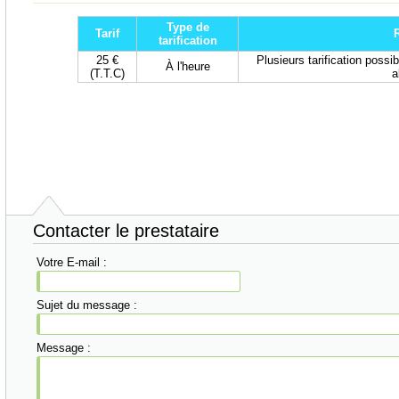
Type de
Tarif
tarification
25 €
Plusieurs tarification possib
À l'heure
(T.T.C)
a
Contacter le prestataire
Votre E-mail :
Sujet du message :
Message :